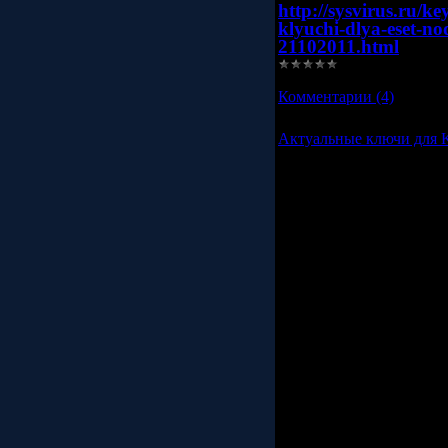
http://sysvirus.ru/k
klyuchi-dlya-eset-no
21102011.html
Просмотров:
4947
|
Доба
Комментарии (4)
Актуальные ключи для K
Бесплатные, лицензионн
забанили ключ для каспе
сайта бесплатно. Лабора
предоставляет лицензио
могут позволить купить
они появляются у нас. А
к ним приходит проверк
В состав вошли к
антивирус
Kaspe
Kaspe
Kaspe
Kaspe
Kaspe