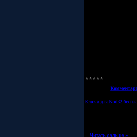
Kaspe
Kaspe
Kaspe
Kaspe
Kaspe
Kaspers
Kaspers
Kaspers
Kaspersky
Kaspersky
Kaspersky
Kaspersky
Kaspersky Inte
Просмотров:
660
|
Доба
21.10.2011
|
Комментари
Ключи для Nod32 беспла
Скачать ключи для N
и только сейчас, клю
устаревшую базу данн
Username:TRIAL-3772
Password:3a45c4r4nu
...
Читать дальше »