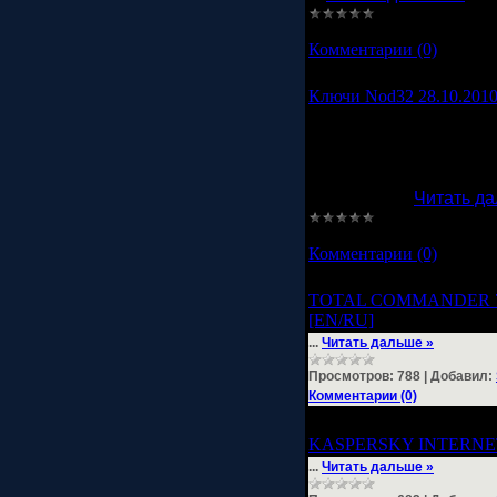
Просмотров:
952
|
Добав
Комментарии (0)
Ключи Nod32 28.10.201
Ключи для Nod32
Ска
свежие, всегда акту
Username:TRIAL-3759
Password:
...
Читать да
Просмотров:
725
|
Добав
Комментарии (0)
TOTAL COMMANDER 7
[EN/RU]
...
Читать дальше »
Просмотров:
788
|
Добавил:
Комментарии (0)
KASPERSKY INTERNET 
...
Читать дальше »