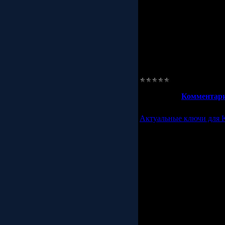
Kaspers
Kaspers
Kaspers
Kaspersky
Kaspersky
Kaspersky
Kaspersky
Kaspersky Inte
Просмотров:
845
|
Доба
21.10.2011
|
Комментари
Актуальные ключи для K
Бесплатные, лицензионн
забанили ключ для каспе
сайта бесплатно. Лабора
предоставляет лицензио
могут позволить купить
они появляются у нас. А
к ним приходит проверк
В состав вошли к
антивирус