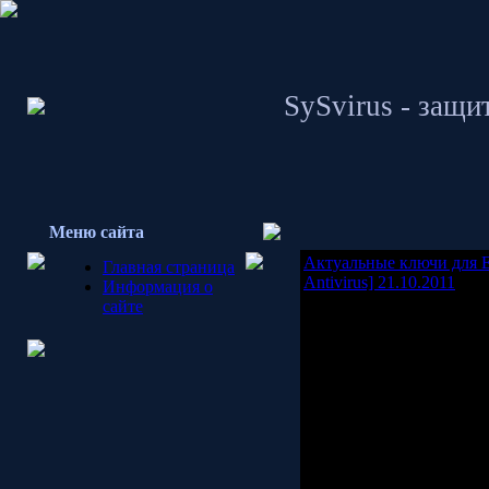
SySvirus - защи
Меню сайта
Актуальные ключи для E
Главная страница
Antivirus] 21.10.2011
Информация о
ктуальные, рабочие клю
сайте
бесплатное обновление п
nod32 не обязательно ка
И на прямую вставить в
легко обновить антивир
ключей это их универс
Ключи для Nod32 (v